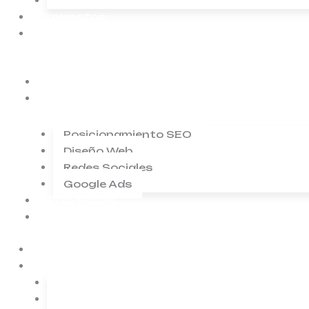
Google Ads
Proyectos
Contacto
Inicio
Servicios
Posicionamiento SEO
Diseño Web
Redes Sociales
Google Ads
Proyectos
Contacto
Inicio
Servicios
Posicionamiento SEO
Diseño Web